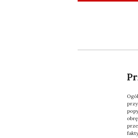
SKIP TO CONTENT
Pr
Ogól
przy
popy
obrę
prze
fakt