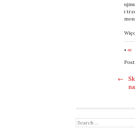
ujmu
i tr
mon
Więc
•
∞
Post
Post
←
Sk
na
Search