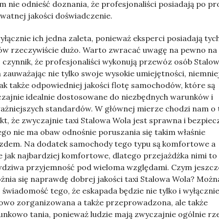
m nie odnieść doznania, że profesjonaliści posiadają po pr
watnej jakości doświadczenie.
yłącznie ich jedna zaleta, ponieważ eksperci posiadają tyc
ów rzeczywiście dużo. Warto zwracać uwagę na pewno na 
j czynnik, że profesjonaliści wykonują przewóz osób Stalo
 zauważając nie tylko swoje wysokie umiejętności, niemnie
ak także odpowiedniej jakości flotę samochodów, które są
zajnie idealnie dostosowane do niezbędnych warunków i
ażniejszych standardów. W głównej mierze chodzi nam o 
kt, że zwyczajnie taxi Stalowa Wola jest sprawna i bezpiec
ego nie ma obaw odnośnie poruszania się takim właśnie
zdem. Na dodatek samochody tego typu są komfortowe a
e jak najbardziej komfortowe, dlatego przejażdżka nimi to
dziwa przyjemność pod wieloma względami. Czym jeszcz
żnia się naprawdę dobrej jakości taxi Stalowa Wola? Możn
 świadomość tego, że eskapada będzie nie tylko i wyłączni
owo zorganizowana a także przeprowadzona, ale także
unkowo tania, ponieważ ludzie mają zwyczajnie ogólnie rz