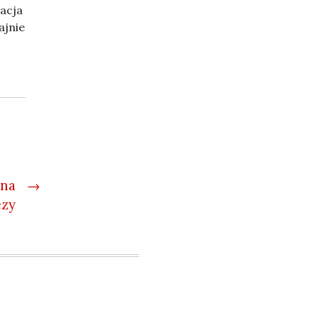
acja
ajnie
 na
→
ezy