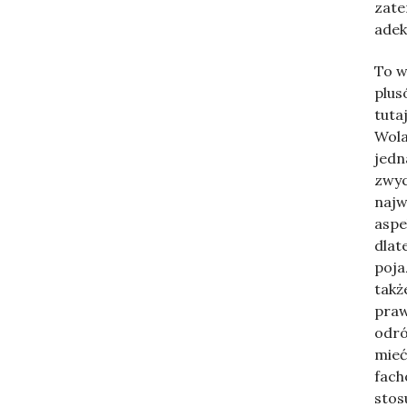
zate
adek
To w
plus
tuta
Wola
jedn
zwyc
najw
aspe
dlat
poja
takż
praw
odró
mieć
fach
stos