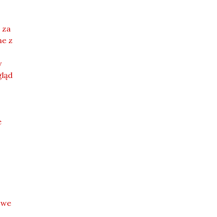
 za
ne z
w
gląd
e
owe