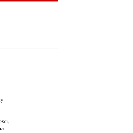
ży
ści,
na