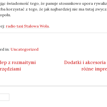
jąc świadomość tego, że panuje stosunkowo spora rywaliz
zeba korzystać z tego, że jak najbardziej nie ma tutaj zwycz
opolu.
ej:
radio taxi Stalowa Wola
.
ed in:
Uncategorized
 navigation
lep z rozmaitymi
Dodatki i akcesoria
rzędziami
różne impr