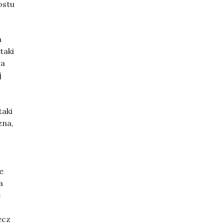
ostu
h
taki
wa
j
taki
zna,
e
a
e
ecz