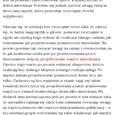
dobra informacja. Powinno się jednak zwrócić uwagę tutaj na
nieco inny aspekt, który powoduje zwyczajnie trochę
wątpliwości.
Okazuje się, że sytuacja jest zwyczajnie teraz taka, że zdarza
się, że ludzie mają mętlik w głowie, ponieważ zwyczajnie w
ogóle nie wiedzą kogo wybrać do realizacji takiego zadania, jak
wspomniane już projektowanie pomieszczeń mieszkanie. Na
pewno powinno się zwracać uwagę na opinie i równocześnie na
to jak konkretna osoba jest po prostu oceniana przez
interesantów (więcej:
projektowanie wnętrz mieszkanie
).
Oprócz tego warto po prostu wybierać ekspertów, którzy
realizują bez żadnego kłopotu różnego rodzaju usługi. To
między innymi projektowanie pomieszczeń domu, lecz nie
tylko. Fachowcy są bez wątpienia w stanie zająć się takim
tematem, który tyczy się projektowania a także aranżowania
wnętrza w ramach konkretnego domu albo mieszkania. Na
dodatek inna istotna sprawa jest po prostu w tym temacie taka,
że specjaliści zajmują się także tymi zadaniami zwracając uwagę
na wnętrza biurowe lub wnętrza funkcjonalności publicznej – w
tej ostatniej grupie wyróżniamy np takie lokalizacje, jak między