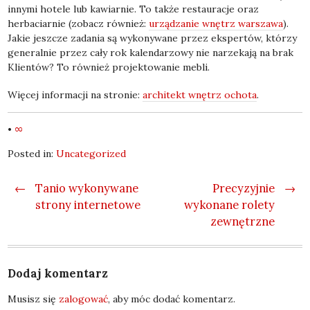
innymi hotele lub kawiarnie. To także restauracje oraz
herbaciarnie (zobacz również:
urządzanie wnętrz warszawa
).
Jakie jeszcze zadania są wykonywane przez ekspertów, którzy
generalnie przez cały rok kalendarzowy nie narzekają na brak
Klientów? To również projektowanie mebli.
Więcej informacji na stronie:
architekt wnętrz ochota
.
•
∞
Posted in:
Uncategorized
Post navigation
←
Tanio wykonywane
Precyzyjnie
→
strony internetowe
wykonane rolety
zewnętrzne
Dodaj komentarz
Musisz się
zalogować
, aby móc dodać komentarz.